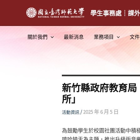
跳
至
學生事務處┆課
主
要
關於我們
最新消息
業務項目
文件
內
容
新竹縣政府教育局
所」
/
2025 年 6 月 5 日
活動資訊
為鼓勵學生於校園社團活動中積
嘻哈饒舌為主題，推出升級版音樂創