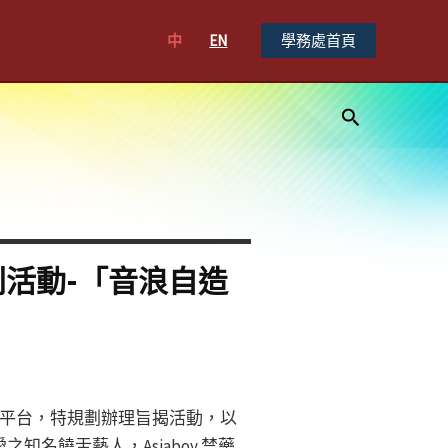
中
EN
學務處首頁
搜
尋
列活動-「音浪自造
平台，特規劃辦理旨揭活動，以
名饒舌藝人，Asiaboy 禁藥