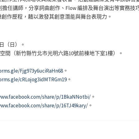
eo王分別擔任講師，分享詞曲創作、Flow 編排及舞台演出等實
樂創作歷程，藉以激發其創意潛能與舞台表現力。
3日（日）。
享空間（新竹縣竹北市光明六路10號前棟地下室1樓）。
forms.gle/Fjg973y6uciRaHn68
。
forms.gle/cRLojog3idMTRGm19
。
www.facebook.com/share/p/1BkaNNotbi/
。
www.facebook.com/share/p/16TJ49kary/
。