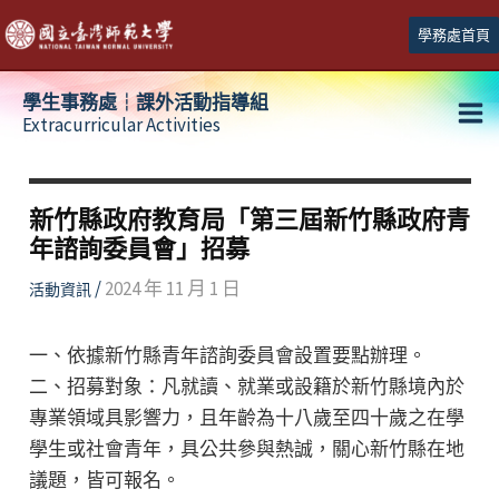
跳
學務處首頁
至
主
學生事務處┆課外活動指導組
要
Extracurricular Activities
Ma
內
容
Me
新竹縣政府教育局「第三屆新竹縣政府青
年諮詢委員會」招募
/
2024 年 11 月 1 日
活動資訊
一、依據新竹縣青年諮詢委員會設置要點辦理。
二、招募對象：凡就讀、就業或設籍於新竹縣境內於
專業領域具影響力，且年齡為十八歲至四十歲之在學
學生或社會青年，具公共參與熱誠，關心新竹縣在地
議題，皆可報名。