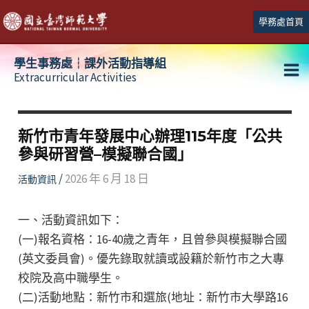
跳
學務處首頁
至
主
學生事務處┆課外活動指導組
要
Extracurricular Activities
Ma
內
容
Me
新竹市青年發展中心辦理115年度「公共
參與研習營–模擬聯合國」
/
2026 年 6 月 18 日
活動資訊
一、活動資訊如下：
(一)報名資格：16-40歲之青年，且曾參與模擬聯合國
(英文委員會)。優先錄取就讀或設籍於新竹市之大專
校院及高中職學生。
(二)活動地點：新竹市和選旅(地址：新竹市大學路16