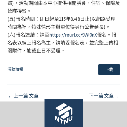
還)，活動期間由本中心提供相關膳食、住宿、保險及
營隊接駁。
(五)報名時間：即日起至115年8月8日止(以網路受理
時間為準，特殊情形主辦單位得另行公告延長)。
(六)報名連結：請至
https://reurl.cc/9Wl0nX
報名。報
名表以線上報名為主，請填妥報名表，並完整上傳相
關附件，逾截止日不受理。
活動海報
下載
Post
←
上一篇 文章
下一篇 文章
→
navigation