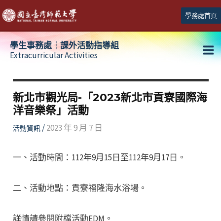
跳
學務處首頁
至
主
學生事務處┆課外活動指導組
要
Extracurricular Activities
Ma
內
容
Me
新北市觀光局-「2023新北市貢寮國際海
洋音樂祭」活動
/
2023 年 9 月 7 日
活動資訊
一、活動時間：112年9月15日至112年9月17日。
二、活動地點：貢寮福隆海水浴場。
詳情請參閱附檔活動EDM。