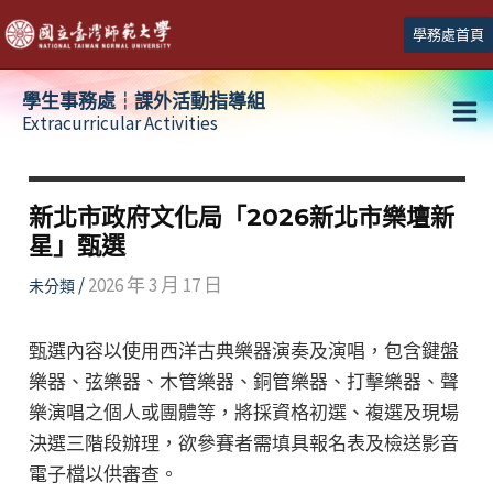
跳
學務處首頁
至
主
學生事務處┆課外活動指導組
要
Extracurricular Activities
Ma
內
容
Me
新北市政府文化局「2026新北市樂壇新
星」甄選
/
2026 年 3 月 17 日
未分類
甄選內容以使用西洋古典樂器演奏及演唱，包含鍵盤
樂器、弦樂器、木管樂器、銅管樂器、打擊樂器、聲
樂演唱之個人或團體等，將採資格初選、複選及現場
決選三階段辦理，欲參賽者需填具報名表及檢送影音
電子檔以供審查。