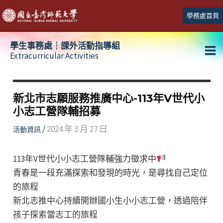
跳
學務處首頁
至
主
學生事務處┆課外活動指導組
要
Extracurricular Activities
Ma
內
容
Me
新北市志願服務推廣中心-113年V世代小
小志工營隊輔招募
/
2024 年 3 月 27 日
活動資訊
113年V世代小小志工營隊輔強力徵求中
青春是一段充滿探索和發現的時光，是尋找自己定位
的旅程
新北志推中心持續開辦國小生小小志工營，透過陪伴
孩子探索當志工的旅程