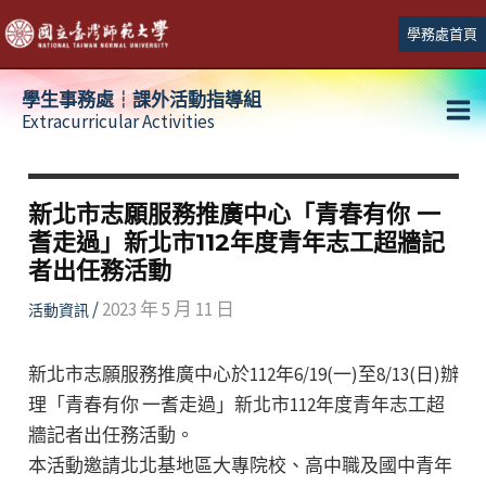
跳
學務處首頁
至
主
學生事務處┆課外活動指導組
要
Extracurricular Activities
Ma
內
容
Me
新北市志願服務推廣中心「青春有你 一
耆走過」新北市112年度青年志工超牆記
者出任務活動
/
2023 年 5 月 11 日
活動資訊
新北市志願服務推廣中心於112年6/19(一)至8/13(日)辦
理「青春有你 一耆走過」新北市112年度青年志工超
牆記者出任務活動。
本活動邀請北北基地區大專院校、高中職及國中青年