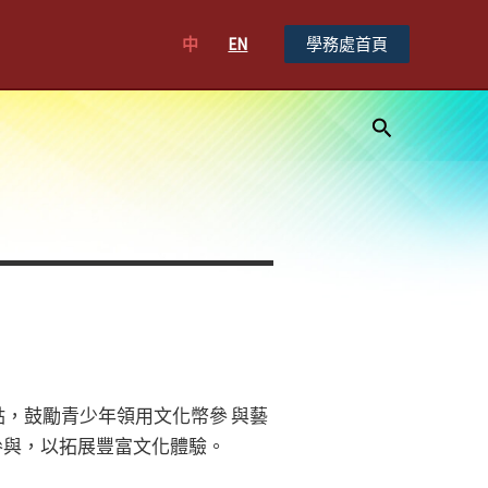
中
EN
學務處首頁
搜
尋
00點，鼓勵青少年領用文化幣參 與藝
躍參與，以拓展豐富文化體驗。