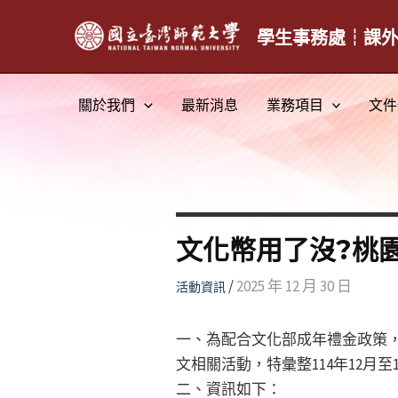
跳
至
學生事務處┆課
主
要
關於我們
最新消息
業務項目
文件
內
容
文化幣用了沒?桃
/
2025 年 12 月 30 日
活動資訊
一、為配合文化部成年禮金政策，自11
文相關活動，特彙整114年12月
二、資訊如下：