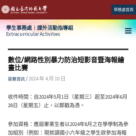
跳
學務處首頁
至
主
學生事務處┆課外活動指導組
要
Extracurricular Activities
Ma
內
容
Me
數位/網路性別暴力防治短影音暨海報繪
畫比賽
/
2024 年 4 月 10 日
競賽資訊
收件時間：自2024年5月1日（星期三）起至2024年6月
28日（星期五）止，以郵戳為憑。
參加資格：應屆畢業生者以2024年8月之在學學制為參
加組別（例如：現就讀國小六年級之學生欲參加海報