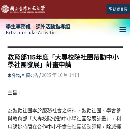
跳
學務處首頁
至
主
學生事務處┆課外活動指導組
要
Extracurricular Activities
Ma
內
容
Me
教育部115年度「大專校院社團帶動中小
學社團發展」計畫申請
,
/
2025 年 10 月 14 日
未分類
社團公告
主旨：
為鼓勵社團本於服務社會之精神，鼓勵社團、學會參
與教育部「大專校院帶動中小學社團發展計畫」，利
用課餘時間在合作中小學擔任社團活動師資，除減輕