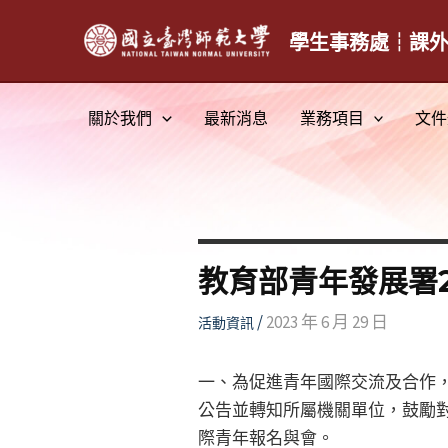
跳
至
學生事務處┆課
主
要
關於我們
最新消息
業務項目
文件
內
容
教育部青年發展署2
/
2023 年 6 月 29 日
活動資訊
一、為促進青年國際交流及合作，旨
公告並轉知所屬機關單位，鼓勵
際青年報名與會。