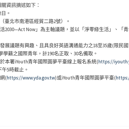
相關資訊摘述如下：
2日。
樓（臺北市南港區經貿二路2號）。
活2030—Act Now」為主軸議題，並以「淨零綠生活」、
展議題有興趣、且具良好英語溝通能力之18至35歲(限民國77
學籍之國際青年，計190名正取、30名備取。
於本署iYouth青年國際圓夢平臺線上報名系統(
https://iyouth
下午5時截止。
網(
https://www.yda.gov.tw
)或iYouth青年國際圓夢平臺(
https: