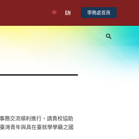
中
EN
學務處首頁
搜
尋
青年事務交流順利進行，請貴校協助
臺灣青年與具在臺就學學籍之國