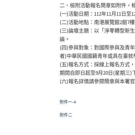
二、檢附活動報名簡章如附件，
(一)活動日期：112年11月11日至1
(二)活動地點：南港展覽館2館7
(三)論壇主題：以「淨零轉型新生
論。
(四)參與對象：對國際參與及青年發
者)中華民國國籍青年或具在臺就學
(五)報名方式：採線上報名方式，
期間自即日起至9月20日(星期三)
(六)報名詳情請參閱簡章與本署官
附件一-4
附件二