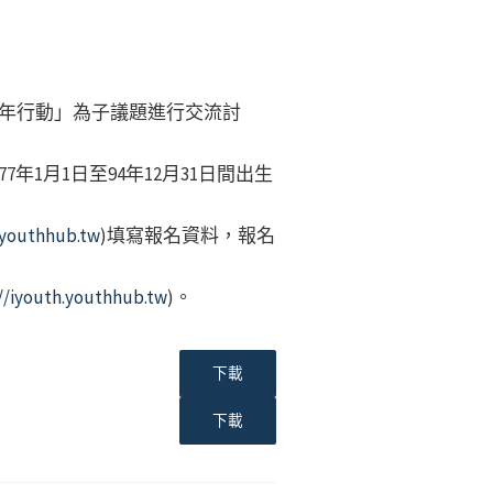
「青年行動」為子議題進行交流討
年1月1日至94年12月31日間出生
.youthhub.tw
)填寫報名資料，報名
//iyouth.youthhub.tw
)。
下載
下載