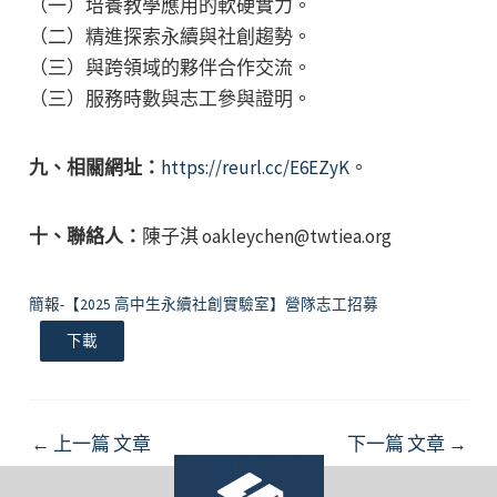
（一）培養教學應用的軟硬實力。
（二）精進探索永續與社創趨勢。
（三）與跨領域的夥伴合作交流。
（三）服務時數與志工參與證明。
九、相關網址：
https://reurl.cc/E6EZyK
。
十、聯絡人：
陳子淇 oakleychen@twtiea.org
簡報-【2025 高中生永續社創實驗室】營隊志工招募
下載
Post
←
上一篇 文章
下一篇 文章
→
navigation