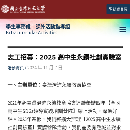
跳
學務處首頁
至
主
學生事務處┆課外活動指導組
要
Extracurricular Activities
Ma
內
容
Me
志工招募：2025 高中生永續社創實驗室
/
2024 年 11 月 7 日
活動資訊
一、主辦單位：
臺灣潛進永續教育協會
2021年起臺灣潛進永續教育協會連續舉辦四年【全國
高中生SDGs領導實踐培訓營隊】線上活動，深獲好
評。2025年寒假，我們將擴大辦理【2025 高中生永續
社創實驗室】實體營隊活動，我們需要有熱誠並對永