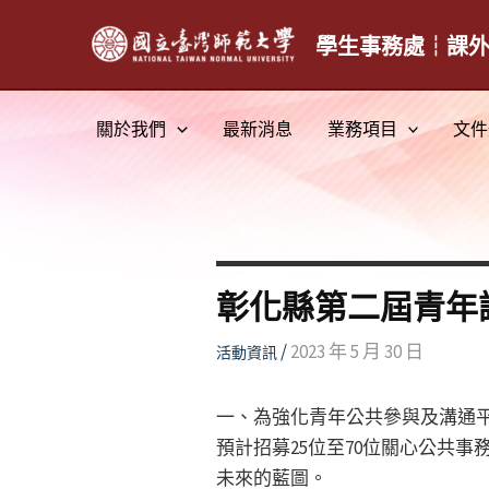
跳
至
學生事務處┆課
主
要
關於我們
最新消息
業務項目
文件
內
容
彰化縣第二屆青年
/
2023 年 5 月 30 日
活動資訊
一、為強化青年公共參與及溝通
預計招募25位至70位關心公共
未來的藍圖。