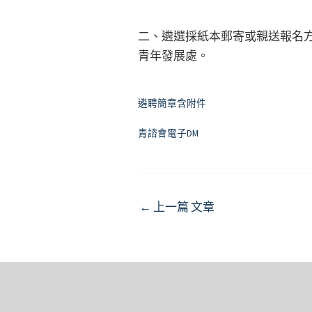
二、遴選採紙本郵寄或親送報名方
青年發展處。
遴聘簡章含附件
青諮會電子DM
Post
←
上一篇 文章
navigation