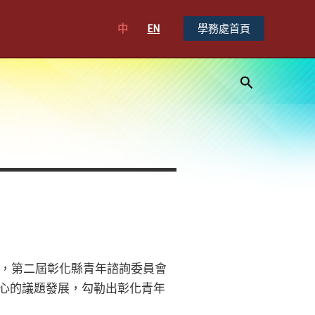
中
EN
學務處首頁
搜
尋
，第二屆彰化縣青年諮詢委員會
關心的議題發展，勾勒出彰化青年