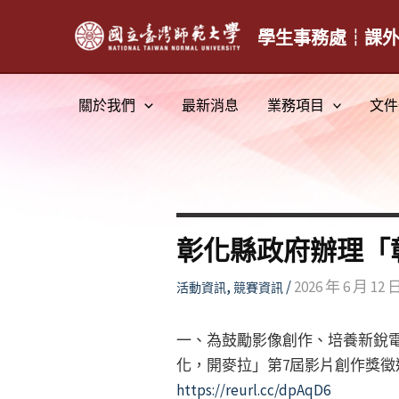
跳
至
學生事務處┆課
主
要
關於我們
最新消息
業務項目
文件
內
容
彰化縣政府辦理「
,
/
2026 年 6 月 12 
活動資訊
競賽資訊
一、為鼓勵影像創作、培養新銳
化，開麥拉」第7屆影片創作獎徵
https://reurl.cc/dpAqD6