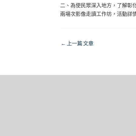
二、為使民眾深入地方，了解彰化人
兩場次影像走讀工作坊，活動詳
Post
←
上一篇 文章
navigation