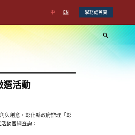
中
EN
學務處首頁
搜
尋
徵選活動
角與創意，彰化縣政府辦理「彰
至活動官網查詢：