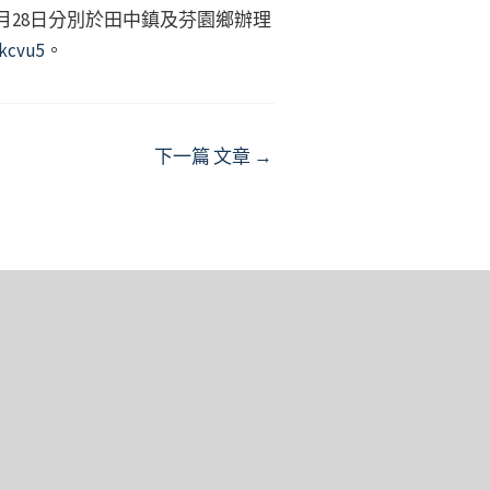
6月28日分別於田中鎮及芬園鄉辦理
mkcvu5
。
下一篇 文章
→