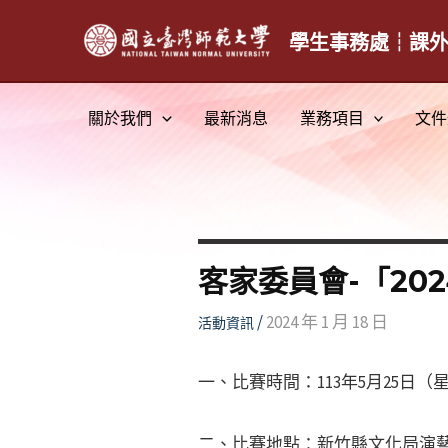
跳
至
學生事務處┆課
主
要
關於我們
最新消息
業務項目
文件
內
容
客家委員會-「20
/
2024 年 1 月 18 日
活動資訊
一、比賽時間：113年5月25日（
二、比賽地點：新竹縣文化局演