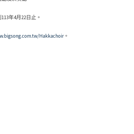
13年4月22日止。
w.bigsong.com.tw/Hakkachoir
。