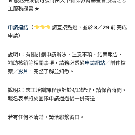
★ 服務完成後可獲得由天下雜誌教育基金會頒贈之志
工服務證書 ★
申請連結
（
請直接點選，並於 𝟯／𝟮𝟵 前 完成
申請）
說明1：有關計劃申請辦法、注意事項、結案報告、
補助核銷等相關事項，請務必透過
申請網站
／附件檔
案／
影片
，完整了解並知悉。
說明2：志工培訓課程預計於4/13辦理，請保留時間。
報名表單將於團隊申請通過後一併寄送。
若有任何不清楚，請洽聯繫窗口。