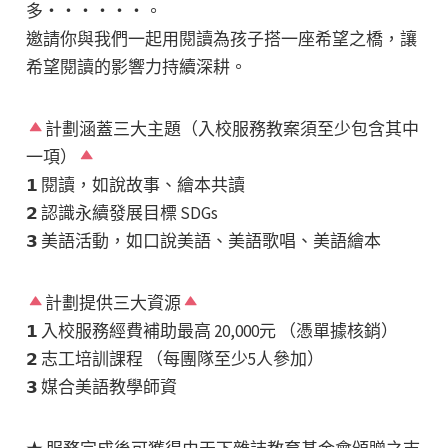
多‧‧‧‧‧‧。
邀請你與我們一起用閱讀為孩子搭一座希望之橋，讓
希望閱讀的影響力持續深耕。
計劃涵蓋三大主題（入校服務教案須至少包含其中
一項）
𝟭 閱讀，如說故事、繪本共讀
𝟮 認識永續發展目標 SDGs
𝟯 美語活動，如口說美語、美語歌唱、美語繪本
計劃提供三大資源
𝟭 入校服務經費補助最高 20,000元 （憑單據核銷）
𝟮 志工培訓課程 （每團隊至少5人參加）
𝟯 媒合美語教學師資