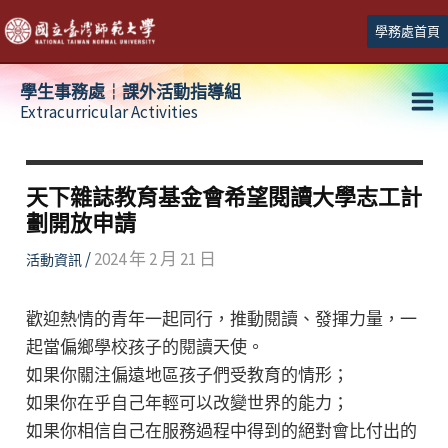
跳
學務處首頁
至
主
學生事務處┆課外活動指導組
要
Extracurricular Activities
Ma
內
容
Me
天下雜誌教育基金會希望閱讀大學志工計
劃開放申請
/
2024 年 2 月 21 日
活動資訊
歡迎熱情的青年一起同行，推動閱讀、發揮力量，一
起當偏鄉學校孩子的閱讀天使。
如果你關注偏遠地區孩子們受教育的情形；
如果你在乎自己年輕可以改變世界的能力；
如果你相信自己在服務過程中得到的絕對會比付出的