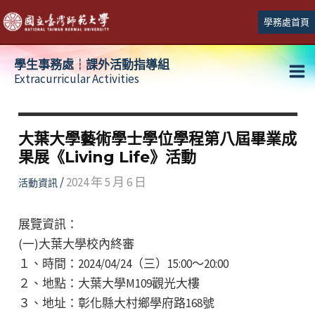
跳
學務處首頁
至
主
學生事務處┆課外活動指導組
要
Extracurricular Activities
Ma
內
容
Me
大葉大學藝術學士學位學程第八屆畢業成
果展《Living Life》活動
/
2024 年 5 月 6 日
活動資訊
展覽資訊：
(一)大葉大學校內終審
１、時間：2024/04/24（三）15:00〜20:00
２、地點：大葉大學M109觀光大樓
３、地址：彰化縣大村鄉學府路168號