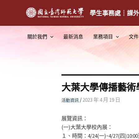
跳
至
學生事務處┆課
主
要
關於我們
最新消息
業務項目
文件
內
容
大葉大學傳播藝術
/
2023 年 4 月 19 日
活動資訊
展覽資訊：
(一)大葉大學校內展：
１、時間：4/24(一)~4/27(四)10:00至1