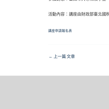
活動內容：講座由財政部臺北國稅
講座申請報名表
Post
←
上一篇 文章
navigation