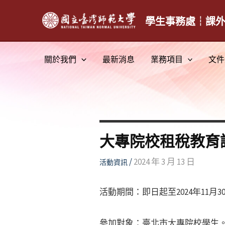
跳
至
學生事務處┆課
主
要
關於我們
最新消息
業務項目
文件
內
容
大專院校租稅教育
/
2024 年 3 月 13 日
活動資訊
活動期間：即日起至2024年11月3
參加對象：臺北市大專院校學生