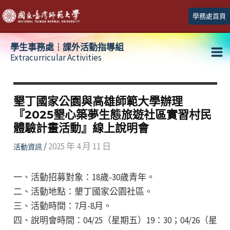
跳
學務處首頁
至
主
學生事務處┆課外活動指導組
要
Extracurricular Activities
Ma
內
容
Me
墾丁國家公園與高雄師範大學辦理
『2025墾心築夢生態旅遊社區實習村民
體驗計畫活動』線上說明會
/
2025 年 4 月 11 日
活動資訊
一、活動招募對象：18歲-30歲青年。
二、活動地點：墾丁國家公園社區。
三、活動時間：7月-8月。
四、說明會時間：04/25（星期五）19：30；04/26（星