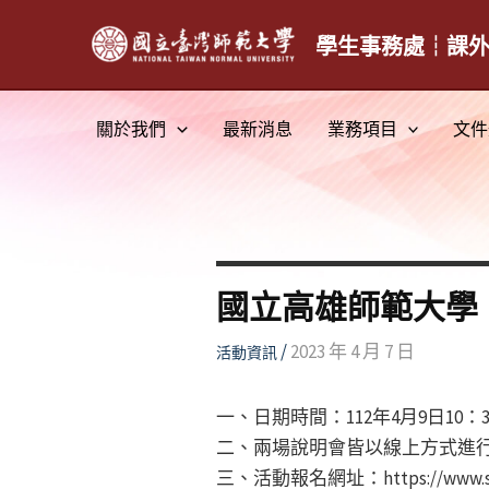
跳
至
學生事務處┆課
主
要
關於我們
最新消息
業務項目
文件
內
容
國立高雄師範大學
/
2023 年 4 月 7 日
活動資訊
一、日期時間：112年4月9日10：30
二、兩場說明會皆以線上方式進
三、活動報名網址：https://www.sur