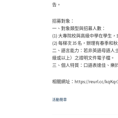
告。
招募對象：
一、對象類型與招募人數：
(1) 大專院校與高級中學在學
(2) 每梯次 35 名，辦理有春季
二、語言能力：若非英語母語人士
級或以上）之證明文件電子檔。
三、個人特質：口語表達佳、樂
相關網址：https://reurl.cc/kqKq
活動簡章