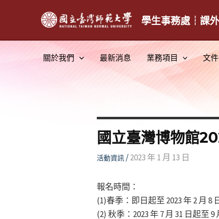
跳
至
學生事務處┆課
主
要
關於我們
最新消息
業務項目
文件
內
容
國立臺灣博物館2
/
2023 年 1 月 13 日
活動資訊
報名時間：
(1)春季：即日起至 2023 年 2 月
(2) 秋季：2023 年 7 月 31 日起