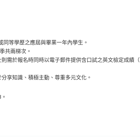
生，或同等學歷之應屆與畢業一年內學生。
和秋季共兩梯次。
則需於報名時同時以電子郵件提供含口試之英文檢定成績（托福 
於分享知識、積極主動、尊重多元文化。
r3。