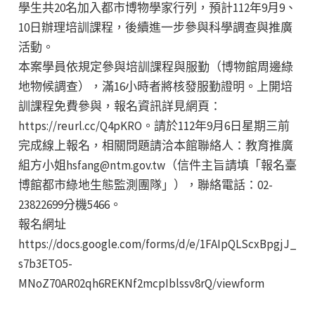
學生共20名加入都市博物學家行列，預計112年9月9、
10日辦理培訓課程，後續進一步參與科學調查與推廣
活動。
本案學員依規定參與培訓課程與服勤（博物館周邊綠
地物候調查），滿16小時者將核發服勤證明。上開培
訓課程免費參與，報名資訊詳見網頁：
https://reurl.cc/Q4pKRO。請於112年9月6日星期三前
完成線上報名，相關問題請洽本館聯絡人：教育推廣
組方小姐hsfang@ntm.gov.tw（信件主旨請填「報名臺
博館都市綠地生態監測團隊」），聯絡電話：02-
23822699分機5466。
報名網址
https://docs.google.com/forms/d/e/1FAIpQLScxBpgjJ_
s7b3ETO5-
MNoZ70AR02qh6REKNf2mcpIblssv8rQ/viewform