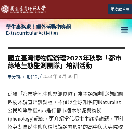
跳
學務處首頁
至
主
學生事務處┆課外活動指導組
要
Extracurricular Activities
Ma
內
容
Me
國立臺灣博物館辦理2023年秋季「都市
綠地生態監測團隊」培訓活動
,
/
2023 年 8 月 30 日
未分類
活動資訊
延續「都市綠地生態監測團隊」為主題規劃博物館園
區樹木調查培訓課程，不僅以全球知名的iNaturalist
公民科學手機App進行都市樹木辨識與物候
(phenology)記錄，更介紹當代都市生態系議題，預計
招募對自然生態與環境議題有興趣的高中與大專院校