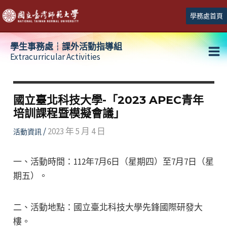
跳
學務處首頁
至
主
學生事務處┆課外活動指導組
要
Extracurricular Activities
Ma
內
容
Me
國立臺北科技大學-「2023 APEC青年
培訓課程暨模擬會議」
/
2023 年 5 月 4 日
活動資訊
一、活動時間：112年7月6日（星期四）至7月7日（星
期五）。
二、活動地點：國立臺北科技大學先鋒國際研發大
樓。