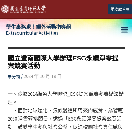
跳
學務處首頁
至
主
學生事務處┆課外活動指導組
要
Extracurricular Activities
Ma
內
容
Me
國立暨南國際大學辦理ESG永續淨零提
案競賽活動
/
2024 年 10 月 19 日
未分類
一、依據2024綠色大學聯盟_ESG提案競賽參賽辦法辦
理。
二、面對地球暖化、氣候變遷所帶來的威脅，為響應
2050 淨零碳排願景，透過「ESG永續淨零提案競賽活
動」鼓勵學生參與社會公益，促進校園社會責任感與