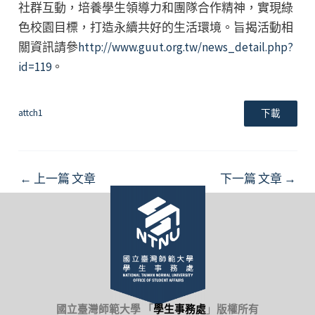
社群互動，培養學生領導力和團隊合作精神，實現綠
色校園目標，打造永續共好的生活環境。旨揭活動相
關資訊請參
http://www.guut.org.tw/news_detail.php?
id=119
。
attch1
下載
Post
←
上一篇 文章
下一篇 文章
→
navigation
國立臺灣師範大學 「
學生事務處
」
版權所有