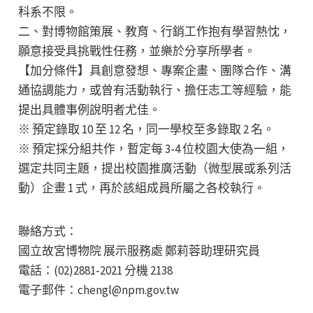
科系不限。
二、對博物館策展、教育、行銷工作抱有學習熱忱，
願意接受具挑戰性任務，並樂於分享所學者。
【加分條件】具創意發想、專案企畫、團隊合作、溝
通協調能力，或曾有活動執行、擔任志工等經驗，能
提出具體事例說明者尤佳。
※ 預定錄取 10 至 12 名，同一學校至多錄取 2 名。
※ 預定採分組共作，暫定每 3-4 位校園大使為一組，
選定共同主題，提出校園推廣活動（微型展或系列活
動）企畫 1 式，再於該組成員所屬之各校執行。
聯絡方式：
國立故宮博物院 展示服務處 鄭莉蓉助理研究員
電話：(02)2881-2021 分機 2138
電子郵件：chengl@npm.gov.tw