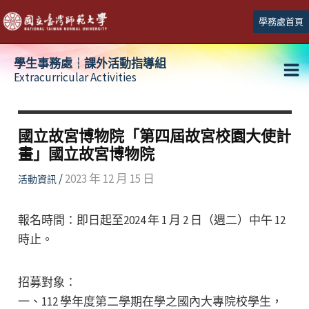
跳
學務處首頁
至
主
學生事務處┆課外活動指導組
要
Extracurricular Activities
Ma
內
容
Me
國立故宮博物院「第四屆故宮校園大使計
畫」國立故宮博物院
/
2023 年 12 月 15 日
活動資訊
報名時間：即日起至2024 年 1 月 2 日（週二）中午 12
時止。
招募對象：
一、112 學年度第二學期在學之國內大專院校學生，