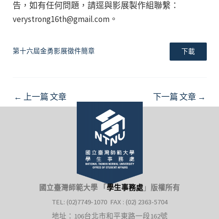
告，如有任何問題，請逕與影展製作組聯繫：
verystrong16th@gmail.com。
第十六屆金勇影展徵件簡章
下載
Post
←
上一篇 文章
下一篇 文章
→
navigation
國立臺灣師範大學 「
學生事務處
」
版權所有
TEL: (02)7749-1070 FAX : (02) 2363-5704
地址：106台北市和平東路一段162號