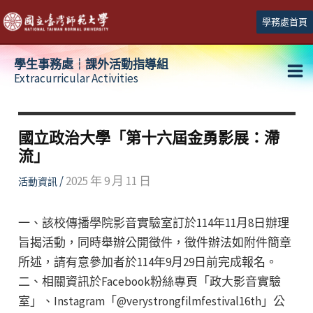
跳
學務處首頁
至
主
學生事務處┆課外活動指導組
要
Extracurricular Activities
Ma
內
容
Me
國立政治大學「第十六屆金勇影展：滯
流」
/
2025 年 9 月 11 日
活動資訊
一、該校傳播學院影音實驗室訂於114年11月8日辦理
旨揭活動，同時舉辦公開徵件，徵件辦法如附件簡章
所述，請有意參加者於114年9月29日前完成報名。
二、相關資訊於Facebook粉絲專頁「政大影音實驗
室」、Instagram「@verystrongfilmfestival16th」公