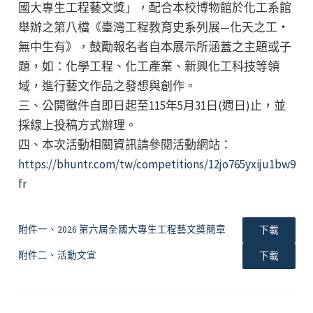
國大專生工程藝文獎」，配合本校博物館於化工系館
舉辦之第八檔《臺灣工程教育史系列展—化天之工・
無中生有》，鼓勵報名者自本展示所涵蓋之主題或子
題，如：化學工程、化工產業、新興化工科技等領
域，進行藝文作品之發想與創作。
三、公開徵件自即日起至115年5月31日(週日)止，並
採線上投稿方式辦理。
四、本次活動相關資訊請參閱活動網站：
https://bhuntr.com/tw/competitions/12jo765yxiju1bw9
fr
附件一、2026 第六屆全國大專生工程藝文獎簡章
下載
附件二、活動文宣
下載