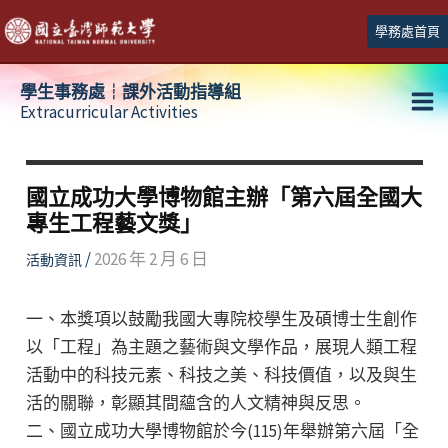
跳
學務處首頁
至
主
學生事務處┆課外活動指導組
要
Extracurricular Activities
Ma
內
容
Me
國立成功大學博物館主辦「第六屆全國大
專生工程藝文獎」
/
2026 年 2 月 6 日
活動資訊
一、本獎項以鼓勵我國大專院校學生及碩博士生創作
以「工程」為主題之藝術與文學作品，展現人類工程
活動中的科技元素、科技之美、科技價值，以及與生
活的關聯，彰顯其間蘊含的人文精神與反思。
二、國立成功大學博物館於今(115)年舉辦第六屆「全