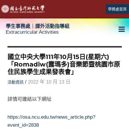
跳
學務處首頁
至
主
學生事務處┆課外活動指導組
要
Extracurricular Activities
Ma
內
容
Me
國立中央大學111年10月15日(星期六)
「Romadiw(露瑪多)音樂節暨桃園市原
住民族學生成果發表會」
/
2022 年 10 月 13 日
活動資訊
詳情可連結以下網址
https://osa.ncu.edu.tw/news_article.php?
event_id=2838