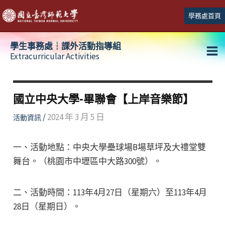
跳
學務處首頁
至
主
學生事務處┆課外活動指導組
要
Extracurricular Activities
Ma
內
容
Me
國立中央大學-畢聯會【上岸音樂節】
/
2024 年 3 月 5 日
活動資訊
一、活動地點：中央大學壘球場B場草坪及大禮堂雙
舞台。（桃園市中壢區中大路300號）。
二、活動時間：113年4月27日（星期六）至113年4月
28日（星期日）。