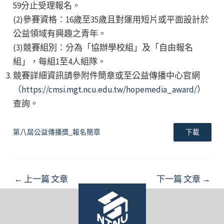
59分止受理報名。
(2)參賽資格：16歲至35歲且對運用短片或平面設計於
公益領域有興趣之青年。
(3)競賽組別：分為「協辦學校組」及「自由報名
組」，每組1至4人組隊。
競賽詳細資訊請參附件簡章或至公益傳播中心官網
（
https://cmsi.mgt.ncu.edu.tw/hopemedia_award/
）
查詢。
第八屆公益傳播獎_報名簡章
下載
Post
←
上一篇 文章
下一篇 文章
→
navigation