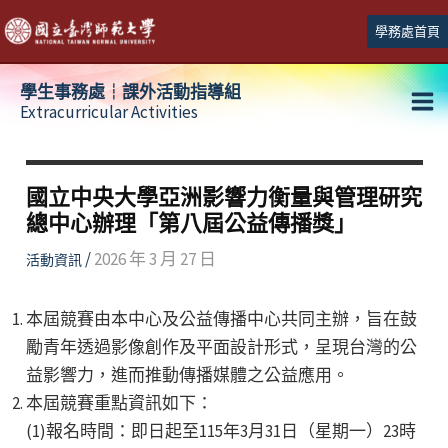
跳
學務處首頁
至
主
學生事務處┆課外活動指導組
要
Extracurricular Activities
Ma
內
容
Me
國立中央大學亞洲影響力衡量與管理研究
總中心辦理「第八屆公益傳播獎」
/
2026 年 3 月 27 日
活動資訊
本屆競賽由本中心及公益傳播中心共同主辦，旨在鼓
勵青年透過影像創作及平面設計形式，呈現台灣的公
益影響力，進而推動傳播媒體之公益應用。
本屆競賽重點資訊如下：
(1)報名時間：即日起至115年3月31日（星期一）23時