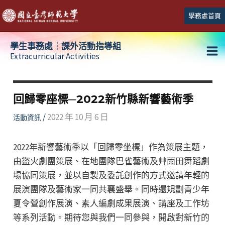
跳
學務處首頁
至
主
學生事務處┆課外活動指導組
要
Extracurricular Activities
Ma
內
容
Me
回歸零座標─2022新竹縣新響藝術季
/
2022 年 10 月 6 日
活動資訊
2022年新響藝術季以「回歸零坐標」作為策展主題，
由盜火劇團策展、在地團隊巴雀藝術及艸雨田舞蹈劇
場協同策展，並以自製及委託創作的方式邀請年輕的
展演團隊及藝術家一同共襄盛舉。同時還規劃青少年
夏令營創作展演、素人編劇成果展演、講座及工作坊
等系列活動。期待您與我們一同參與，開啟對新竹的