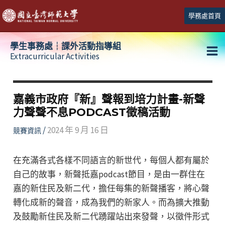
跳
學務處首頁
至
主
學生事務處┆課外活動指導組
要
Extracurricular Activities
Ma
內
容
Me
嘉義市政府『新』聲報到培力計畫-新聲
力聲聲不息PODCAST徵稿活動
/
2024 年 9 月 16 日
競賽資訊
在充滿各式各樣不同語言的新世代，每個人都有屬於
自己的故事，新聲抵嘉podcast節目，是由一群住在
嘉的新住民及新二代，擔任每集的新聲播客，將心聲
轉化成新的聲音，成為我們的新家人。而為擴大推動
及鼓勵新住民及新二代踴躍站出來發聲，以徵件形式