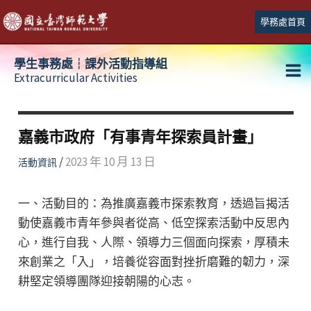
跳
學務處首頁
至
主
學生事務處┆課外活動指導組
要
Extracurricular Activities
Ma
內
容
Me
嘉義市政府「有事青年探索員計畫」
/
2023 年 10 月 13 日
活動資訊
一、活動目的：為推廣嘉義市探索教育，透過旨揭活
動使嘉義市青年參與者從高、低空探索活動中反思內
心，進行自我、人際、領導力三個面向探索，厚積未
來創業之「入」，培養從容面對挫折磨難的韌力，深
耕堅定領導團隊迎接朝陽的心志。