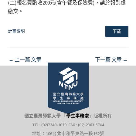
(二)報名費酌收200元(含午餐及保險費)，請於報到處
繳交。
計畫說明
下載
Post
←
上一篇 文章
下一篇 文章
→
navigation
國立臺灣師範大學 「
學生事務處
」
版權所有
TEL: (02)7749-1070 FAX : (02) 2363-5704
地址：106台北市和平東路一段162號