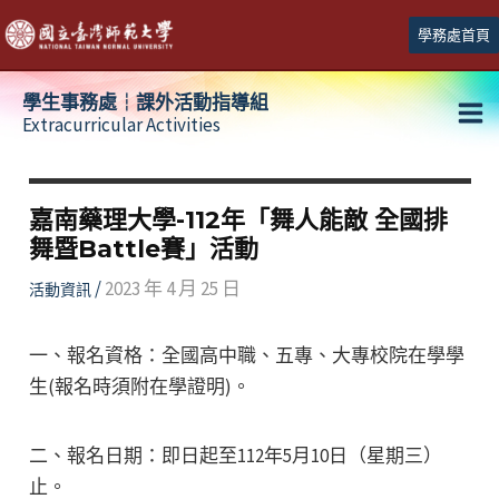
跳
學務處首頁
至
主
學生事務處┆課外活動指導組
要
Extracurricular Activities
Ma
內
容
Me
嘉南藥理大學-112年「舞人能敵 全國排
舞暨Battle賽」活動
/
2023 年 4 月 25 日
活動資訊
一、報名資格：全國高中職、五專、大專校院在學學
生(報名時須附在學證明)。
二、報名日期：即日起至112年5月10日（星期三）
止。