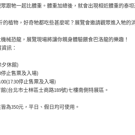
請觀眾跟牠一起比體重。體重加總後，就會出現相近體重的泰
29公斤的植物，好奇牠都吃些甚麼呢？展覽會邀請觀眾進入牠
身大機械恐龍，展覽現場將讓你親身體驗餵食巴洛龍的樂趣！
展資訊：
(除夕休館)
16:30停止售票及入場)
-18:00(17:30停止售票及入場)
育館(台北市士林區士商路189號)七樓南側特展區。
孩皆為350元，平日、假日均可使用。