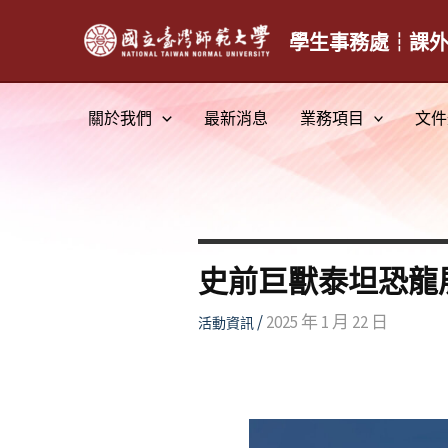
跳
至
學生事務處┆課
主
要
關於我們
最新消息
業務項目
文件
內
容
史前巨獸泰坦恐龍
/
2025 年 1 月 22 日
活動資訊