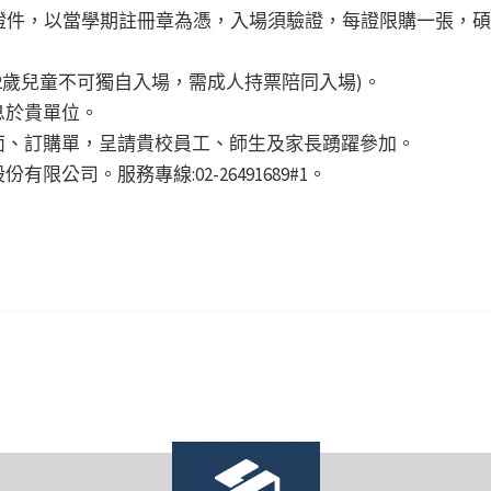
效學生證件，以當學期註冊章為憑，入場須驗證，每證限購一張，
未滿12歲兒童不可獨自入場，需成人持票陪同入場)。
息於貴單位。
面、訂購單，呈請貴校員工、師生及家長踴躍參加。
公司。服務專線:02-26491689#1。