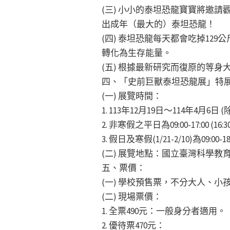
(三) 小小的泰坦恐龍寶寶將邀
出成年（最大的）泰坦恐龍！
(四) 泰坦恐龍每天都會吃掉1
轉化為生存能量。
(五) 根據最新研究而復原的等
四、「史前巨獸泰坦恐龍展」特
(一) 展覽時間：
1. 113年12月19日～114年4月6日 
2. 非寒假之平日為09:00-17:00 (
3. 假日及寒假(1/21-2/10)為09:00
(二) 展覽地點：國立臺灣科學教
五、票價：
(一) 學校預售票，不分大人、小
(二) 現場票價：
1. 全票490元：一般身分者適用。
2. 優待票470元：