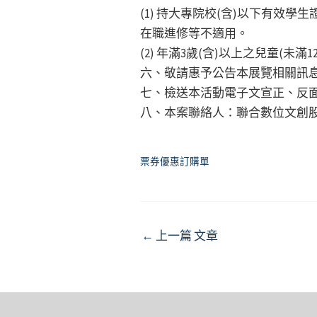
(1) 持大專院校(含)以下有
在職進修等不適用。
(2) 年滿3歲(含)以上之兒童(
六、敬請惠予公告本展覽相關訊
七、檢送本活動電子文宣正、反
八、本案聯絡人：聯合數位文創股份有限
票券優惠訂購單
Post
←
上一篇 文章
navigation