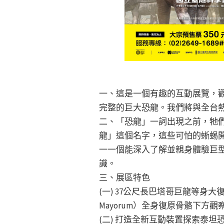
一、這是一個有趣的互動展覽，觀
完整的巨大恐龍。我們將與全台
二、「恐龍」一詞出現之前，牠們被稱為
龍」這個名字，這些可怕的蜥蜴
一一個能深入了解並親身體驗巨
識。
三、展區特色
(一) 37公尺長巴塔哥巨龍等身大
Mayorum）全身復原骨骼下方
(二) 打造全新互動裝置探索泰