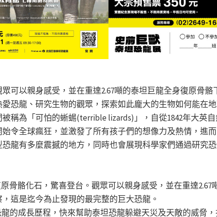
眾可以親身感受，並在重達2.67噸的泰坦巨龍全身復原骨
熱愛恐龍、研究生物的觀眾，探索如此龐大的生物如何能在地
「可怕的蜥蜴(terrible lizards)」，自從1842年
開始令全球瘋狂，並激發了所有孩子們的想像力及熱情，進而
型恐龍有多麼震撼的地方，同時也會展現科學家們通過研究恐
復原骨骼化石，驚喜登台。觀眾可以親身感受，並在重達2.67噸的巴塔
觀察，這是迄今為止發現的最完整的巨大恐龍。
坦恐龍的成長歷程，快來幫助泰坦恐龍躲避天災及天敵的威脅