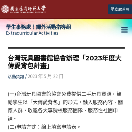
跳
學務處首頁
至
主
學生事務處┆課外活動指導組
要
Extracurricular Activities
Ma
內
容
Me
台灣玩具圖書館協會辦理「2023年度大
傳愛背包計畫」
/
2023 年 5 月 22 日
活動資訊
(一)台灣玩具圖書館協會免費提供二手玩具資源，鼓
勵學生以「大傳愛背包」的形式，融入服務內容、關
懷人群，敬邀各大專院校服務團隊、服務性社團申
請。
(二)申請方式：線上填寫申請表。