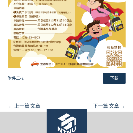
附件二-2
下載
Post
←
上一篇 文章
下一篇 文章
→
navigation