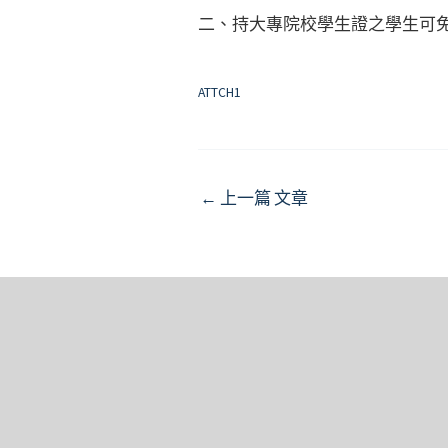
二、持大專院校學生證之學生可免
ATTCH1
Post
←
上一篇 文章
navigation