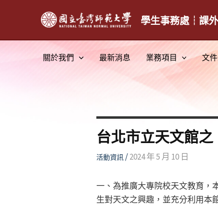
跳
至
學生事務處┆課
主
要
關於我們
最新消息
業務項目
文件
內
容
台北市立天文館之
/
2024 年 5 月 10 日
活動資訊
一、為推廣大專院校天文教育，
生對天文之興趣，並充分利用本