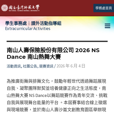
跳
學務處首頁
至
主
學生事務處┆課外活動指導組
要
Extracurricular Activities
Ma
內
容
Me
南山人壽保險股份有限公司 2026 NS
Dance 南山熱舞大賽
,
,
/
2026 年 6 月 4 日
活動資訊
社團公告
競賽資訊
為推廣街舞與排舞文化，鼓勵年輕世代透過舞蹈展現
自我、凝聚團隊默契並培養健康正向之生活態度，南
山熱舞大賽 NS Dance以舞蹈競賽作為青年交流、挑戰
自我與展現舞台能量的平台 。本屆賽事結合線上徵選
與現場競賽，並於南山人壽沙崙文創教育園區舉辦現