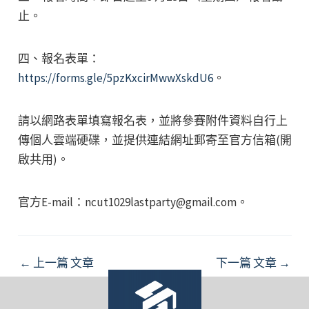
止。
四、報名表單：
https://forms.gle/5pzKxcirMwwXskdU6
。
請以網路表單填寫報名表，並將參賽附件資料自行上
傳個人雲端硬碟，並提供連結網址郵寄至官方信箱(開
啟共用)。
官方E-mail：ncut1029lastparty@gmail.com。
Post
←
上一篇 文章
下一篇 文章
→
navigation