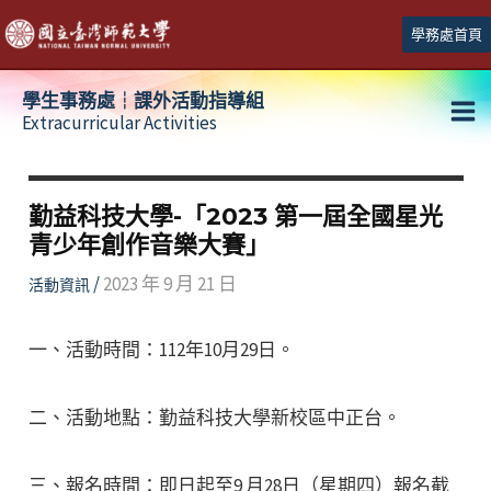
跳
學務處首頁
至
主
學生事務處┆課外活動指導組
要
Extracurricular Activities
Ma
內
容
Me
勤益科技大學-「2023 第一屆全國星光
青少年創作音樂大賽」
/
2023 年 9 月 21 日
活動資訊
一、活動時間：112年10月29日。
二、活動地點：勤益科技大學新校區中正台。
三、報名時間：即日起至9 月28日（星期四）報名截