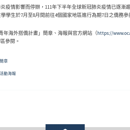
冠肺炎疫情影響而停辦，111年下半年全球新冠肺炎疫情已逐漸趨
在學學生於7月至8月間前往4個國家地區進行為期7日之僑務
灣青年海外搭僑計畫」簡章、海報與官方網站（
https://www.oc
專區參閱。
畫簡章
畫活動海報