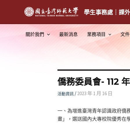
跳
至
學生事務處┆課
主
要
關於我們
最新消息
業務項目
文件
內
容
僑務委員會- 112
/
2023 年 1 月 16 日
活動資訊
一、為增進臺灣青年認識政府僑務
畫」，選送國內大專校院優秀在