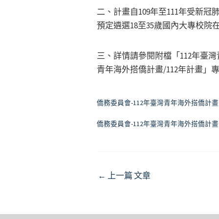
二、計畫自109年至111年受新
預定遴選18至35歲國內大專校院
三、詳情請參閱附檔「112年臺
青年海外搭僑計畫/112年計畫」
僑務委員會-112年臺灣青年海外搭僑計
僑務委員會-112年臺灣青年海外搭僑計
Post
←
上一篇 文章
navigation