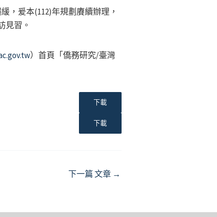
緩，爰本(112)年規劃賡續辦理，
參訪見習。
ac.gov.tw
）首頁「僑務研究/臺灣
下載
下載
下一篇 文章
→