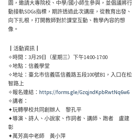
園，邀請大專院校、中學/國小師生參與，並倡議將行
動接軌SDGs指標，期許透過此次講座，從教育出發、
向下扎根，打開教師對於課堂互動、教學內容的想
像。
┃活動資訊┃
✧時間：3月29日（星期三）下午14:00-17:00
✧地點：信義學堂
✧地址：臺北市信義區信義路五段100號B1，入口在松
智路上
✧報名連結：
https://forms.gle/GzqjndKpbRwtNq6w6
✧講者：
✦玩轉學校共同創辦人 黎孔平
✦導演、詩人、小說家、作詞者、講師、跑者 盧建
彰
✦萬芳高中老師 黃小萍