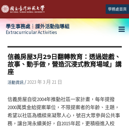
跳
學務處首頁
至
主
學生事務處┆課外活動指導組
要
Extracurricular Activities
Ma
內
容
Me
信義房屋3月29日翻轉教育：透過遊戲、
故事、動手做，營造沉浸式教育場域」講
座
/
2023 年 3 月 21 日
活動資訊
信義房屋自從2004年推動社區一家計畫，每年提撥
2000萬獎金給提案單位，不限提案者的年齡、主題，
希望以社區為橋樑來凝聚人心，號召大眾參與公共事
務，讓台灣永續美好，自2015年起，更積極進入校