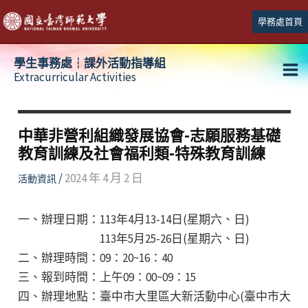
跳
學務處首頁
至
主
學生事務處┆課外活動指導組
要
Extracurricular Activities
Ma
內
容
Me
中華非營利組織發展協會-志願服務基礎
教育訓練及社會福利類-特殊教育訓練
/
2024 年 4 月 2 日
活動資訊
一、辦理日期：113年4月13-14日(星期六、日)
113年5月25-26日(星期六、日)
二、辦理時間：09：20~16：40
三、報到時間：上午09：00~09：15
四、辦理地點：臺中市大里區大新活動中心(臺中市大