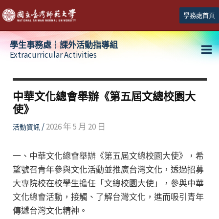
跳
學務處首頁
至
主
學生事務處┆課外活動指導組
要
Extracurricular Activities
Ma
內
容
Me
中華文化總會舉辦《第五屆文總校園大
使》
/
2026 年 5 月 20 日
活動資訊
一、中華文化總會舉辦《第五屆文總校園大使》，希
望號召青年參與文化活動並推廣台灣文化，透過招募
大專院校在校學生擔任「文總校園大使」，參與中華
文化總會活動，接觸、了解台灣文化，進而吸引青年
傳遞台灣文化精神。