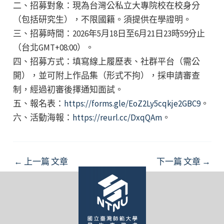
二、招募對象：現為台灣公私立大專院校在校身分
（包括研究生），不限國籍。須提供在學證明。
三、招募時間：2026年5月18日至6月21日23時59分止
（台北GMT+08:00）。
四、招募方式：填寫線上履歷表、社群平台（需公
開），並可附上作品集（形式不拘），採申請審查
制，經過初審後擇通知面試。
五、報名表：
https://forms.gle/EoZ2Ly5cqkje2GBC9
。
六、活動海報：
https://reurl.cc/DxqQAm
。
Post
←
上一篇 文章
下一篇 文章
→
navigation