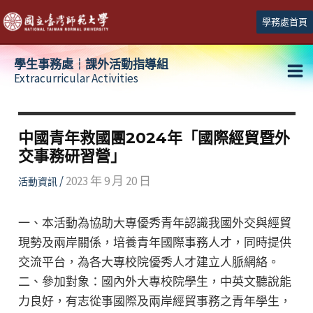
跳
學務處首頁
至
主
學生事務處┆課外活動指導組
要
Extracurricular Activities
Ma
內
容
Me
中國青年救國團2024年「國際經貿暨外
交事務研習營」
/
2023 年 9 月 20 日
活動資訊
一、本活動為協助大專優秀青年認識我國外交與經貿
現勢及兩岸關係，培養青年國際事務人才，同時提供
交流平台，為各大專校院優秀人才建立人脈網絡。
二、參加對象：國內外大專校院學生，中英文聽說能
力良好，有志從事國際及兩岸經貿事務之青年學生，