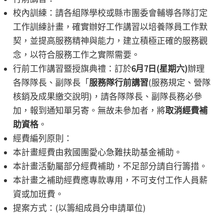
校內訓練：請各組隊學校或縣市團委會輔導各隊訂定
工作訓練計畫，確實辦好工作講習以培養隊員工作默
契，並提高服務精神與能力，建立積極正確的服務觀
念，以符合服務工作之實際需要。
行前工作講習暨授旗典禮：訂於
6月7日(星期六)
辦理
各隊隊長、副隊長「
服務隊行前講習
(服務規定、營隊
核銷及成果繳交說明)，請各隊隊長、副隊長務必參
加，報到通知單另寄。無故未參加者，將
取消經費補
助資格
。
經費編列原則：
本計畫經費由救國團愛心急難扶助基金補助。
本計畫活動屬部分經費補助，不足部分請自行籌措。
本計畫之補助經費應專款專用，不可支付工作人員薪
資或加班費。
提案方式：(以籌組成員分申請單位)