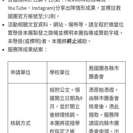
YouTube、Instagram)分享出隊情形成果，並標註救
國團官方帳號至少2則。
活動相關文宣資料、網站、場佈等，請全程於適當位
置懸掛本團製發之旗幟並標明本團指導或贊助字樣，
未懸掛(或標明)者，本團將
終止
補助。
服務隊成果結案：
救國團各縣市
申請單位
學校單位
團委會
檢附公文。領
憑原始憑證，
據開立日期為9
由縣市團委會
月，並於開立
核章後，憑此
後辦理核銷。
撥款。服務隊
核銷方式
本團將逕撥學
請逕向縣市團
校指定之帳
委會申領。出