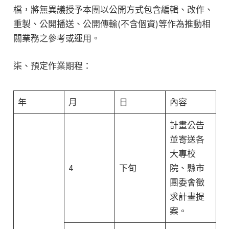
檔，將無異議授予本團以公開方式包含編輯、改作、
重製、公開播送、公開傳輸(不含個資)等作為推動相
關業務之參考或運用。
柒、預定作業期程：
年
月
日
內容
計畫公告
並寄送各
大專校
4
下旬
院、縣市
團委會徵
求計畫提
案。