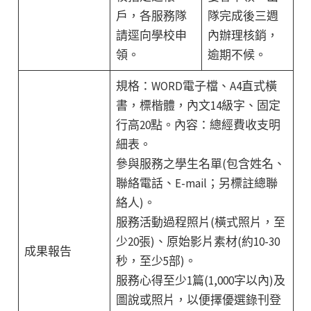
戶，各服務隊
隊完成後三週
請逕向學校申
內辦理核銷，
領。
逾期不候。
規格：WORD電子檔、A4直式橫
書，標楷體，內文14級字、固定
行高20點。內容：總經費收支明
細表。
參與服務之學生名單(包含姓名、
聯絡電話、E-mail；另標註總聯
絡人)。
服務活動過程照片(橫式照片，至
少20張)、原始影片素材(約10-30
成果報告
秒，至少5部)。
服務心得至少1篇(1,000字以內)及
圖說或照片，以便擇優選錄刊登