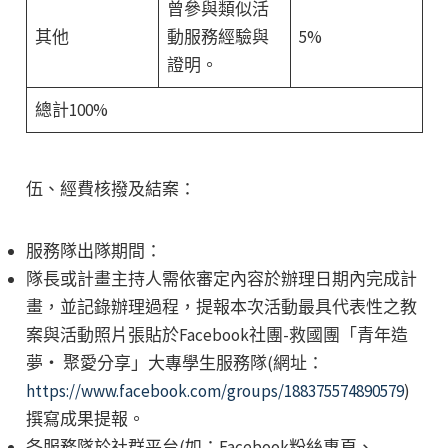
曾參與類似活
其他
動服務經驗與
5%
證明。
總計100%
伍、經費核撥及結案：
服務隊出隊期間：
隊長或計畫主持人需依審定內容於辦理日期內完成計
畫，並記錄辦理過程，提報本次活動最具代表性之教
案與活動照片張貼於Facebook社團-救國團「青年造
夢・ 聚愛分享」大專學生服務隊(網址：
https://www.facebook.com/groups/188375574890579
)
撰寫成果提報。
各服務隊於社群平台(如：Facebook粉絲專頁、