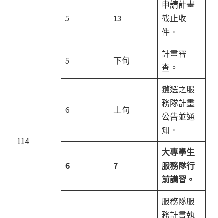
申請計畫
5
13
截止收
件。
計畫審
5
下旬
查。
獲選之服
務隊計畫
6
上旬
公告並通
知。
114
大專學生
6
7
服務隊行
前講習。
服務隊服
務計畫執