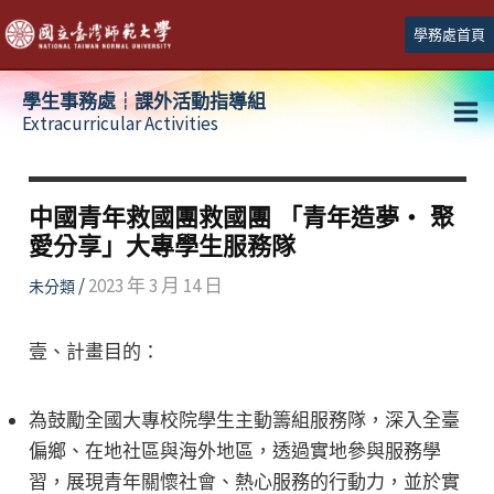
跳
學務處首頁
至
主
學生事務處┆課外活動指導組
要
Extracurricular Activities
Ma
內
容
Me
中國青年救國團救國團 「青年造夢・ 聚
愛分享」大專學生服務隊
/
2023 年 3 月 14 日
未分類
壹、計畫目的：
為鼓勵全國大專校院學生主動籌組服務隊，深入全臺
偏鄉、在地社區與海外地區，透過實地參與服務學
習，展現青年關懷社會、熱心服務的行動力，並於實