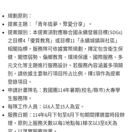
規劃原則：
提案主題：「青年造夢・聚愛分享」。
提案類別：本提案須對應聯合國永續發展目標(SDGs)
之目標4「優質教育」或目標11「永續城鎮與社區」
相關指標。服務隊可依據實際規劃，擇定包含衛生保
健、關懷弱勢、偏鄉教育、環境保護、國際服務、多
元文化等主題進行服務設計。若服務內容涵蓋多項類
別，請依據主要執行項目所占比例，擇1項作為提案
登錄項目。
申請計畫隊名：救國團114年暑期(校名/縣市)大專學
生服務隊。
每隊工作人員：以6人至15人為宜。
服務日期：114年6月下旬至8月下旬期間擇適當時段辦
理，原則上服務天數以每1地點每1梯次以3至8天為
宜，以落實服務效果。