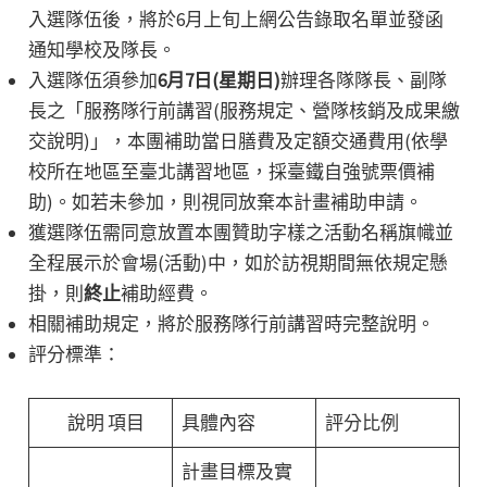
入選隊伍後，將於6月上旬上網公告錄取名單並發函
通知學校及隊長。
入選隊伍須參加
6月7日(星期日)
辦理各隊隊長、副隊
長之「服務隊行前講習(服務規定、營隊核銷及成果繳
交說明)」，本團補助當日膳費及定額交通費用(依學
校所在地區至臺北講習地區，採臺鐵自強號票價補
助)。如若未參加，則視同放棄本計畫補助申請。
獲選隊伍需同意放置本團贊助字樣之活動名稱旗幟並
全程展示於會場(活動)中，如於訪視期間無依規定懸
掛，則
終止
補助經費。
相關補助規定，將於服務隊行前講習時完整說明。
評分標準：
說明 項目
具體內容
評分比例
計畫目標及實