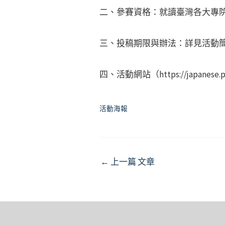
二、參賽資格：就讀臺灣各大專院
三、投稿期限與辦法：詳見活動
四、活動網站（https://japanese.pcc
活動海報
Post
←
上一篇 文章
navigation