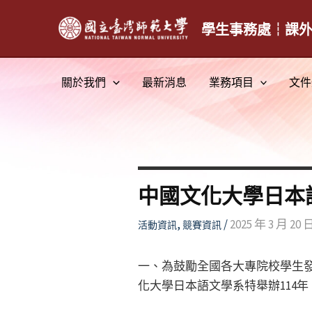
跳
至
學生事務處┆課
主
要
關於我們
最新消息
業務項目
文件
內
容
中國文化大學日本
,
/
2025 年 3 月 20 
活動資訊
競賽資訊
一、為鼓勵全國各大專院校學生
化大學日本語文學系特舉辦114