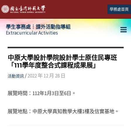
跳
學務處首頁
至
主
學生事務處┆課外活動指導組
要
Extracurricular Activities
Ma
內
容
Me
中原大學設計學院設計學士原住民專班
「111學年度整合式課程成果展」
/
2022 年 12 月 28 日
活動資訊
展覽時間：112年1月3日至6日。
展覽地點：中原大學真知教學大樓1樓及信實基地。