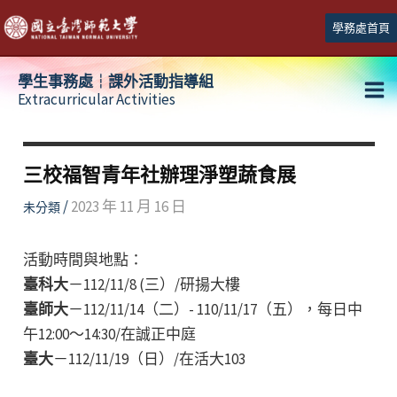
跳
學務處首頁
至
主
學生事務處┆課外活動指導組
要
Extracurricular Activities
Ma
內
容
Me
三校福智青年社辦理淨塑蔬食展
/
2023 年 11 月 16 日
未分類
活動時間與地點：
臺科大
－112/11/8 (三）/研揚大樓
臺師大
－112/11/14（二）- 110/11/17（五），每日中
午12:00～14:30/在誠正中庭
臺大
－112/11/19（日）/在活大103