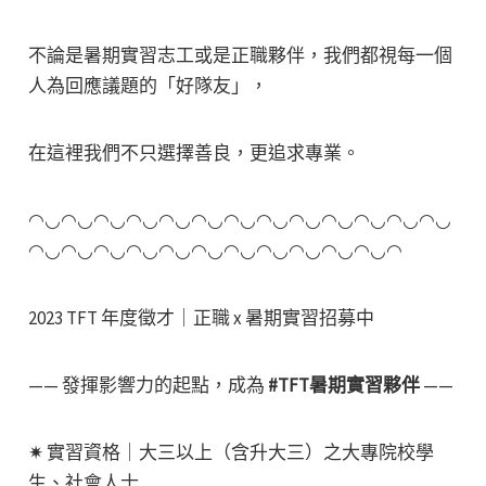
不論是暑期實習志工或是正職夥伴，我們都視每一個
人為回應議題的「好隊友」，
在這裡我們不只選擇善良，更追求專業。
◠◡◠◡◠◡◠◡◠◡◠◡◠◡◠◡◠◡◠◡◠◡◠◡◠◡
◠◡◠◡◠◡◠◡◠◡◠◡◠◡◠◡◠◡◠◡◠◡◠
2023 TFT 年度徵才｜正職 x 暑期實習招募中
—— 發揮影響力的起點，成為
#TFT暑期實習夥伴
——
✷ 實習資格｜大三以上（含升大三）之大專院校學
生、社會人士