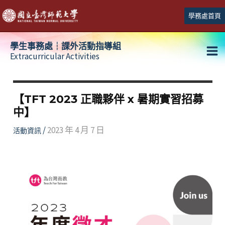
跳
學務處首頁
至
主
學生事務處┆課外活動指導組
要
Extracurricular Activities
Ma
內
容
Me
【TFT 2023 正職夥伴 x 暑期實習招募
中】
/
2023 年 4 月 7 日
活動資訊